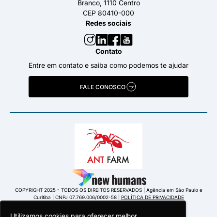
Branco, 1110 Centro
CEP 80410-000
Redes sociais
Contato
Entre em contato e saiba como podemos te ajudar
FALE CONOSCO
COPYRIGHT 2025 - TODOS OS DIREITOS RESERVADOS | Agência em São Paulo e
Curitiba | CNPJ 07.769.006/0002-58 |
POLÍTICA DE PRIVACIDADE
Utilizamos cookies para oferecer melhor
Utilizamos cookies para oferecer melhor
Utilizamos cookies para oferecer melhor