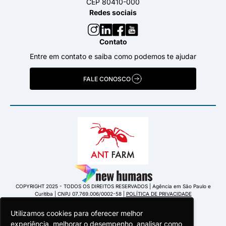
CEP 80410-000
Redes sociais
Contato
Entre em contato e saiba como podemos te ajudar
FALE CONOSCO
COPYRIGHT 2025 - TODOS OS DIREITOS RESERVADOS | Agência em São Paulo e
Curitiba | CNPJ 07.769.006/0002-58 |
POLÍTICA DE PRIVACIDADE
Utilizamos cookies para oferecer melhor
Utilizamos cookies para oferecer melhor
Utilizamos cookies para oferecer melhor
experiência, melhorar o desempenho, analisar como
experiência, melhorar o desempenho, analisar como
experiência, melhorar o desempenho, analisar como