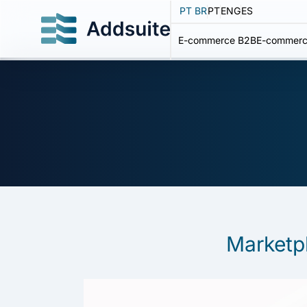
PT BR
PT
ENG
ES
E-commerce B2B
E-commerc
Marketpl