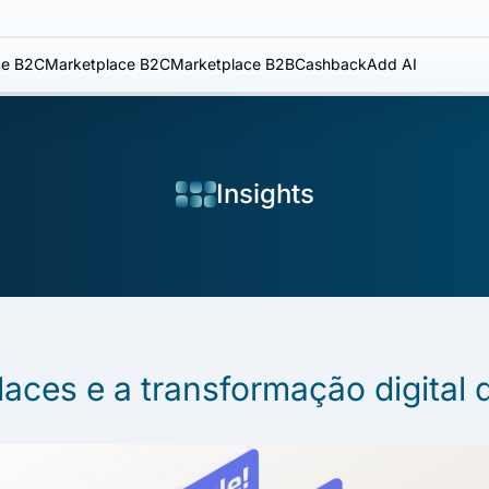
e B2C
Marketplace B2C
Marketplace B2B
Cashback
Add AI
Insights
aces e a transformação digital 