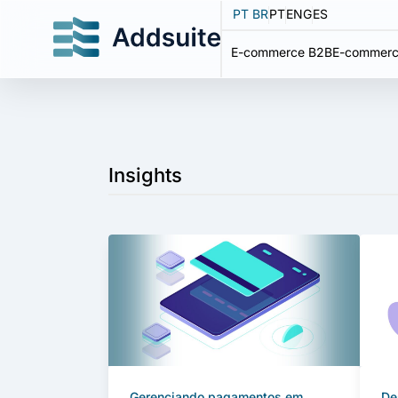
PT BR
PT
ENG
ES
E-commerce B2B
E-commerc
Insights
Gerenciando pagamentos em
De