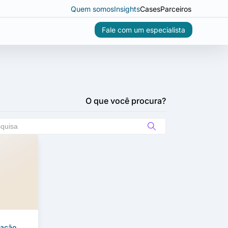
Quem somos
Insights
Cases
Parceiros
Fale com um especialista
O que você procura?
mação