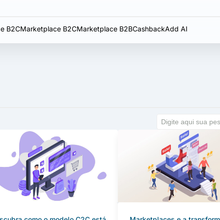
e B2C
Marketplace B2C
Marketplace B2B
Cashback
Add AI
scubra como o modelo C2C está
Marketplaces e a transfor