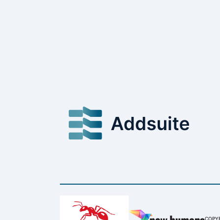
com segurança, split de pagamento,
modelos (templates) para anunciar
produtos e serviços, geolocalização
e muito mais que […]
COPYR