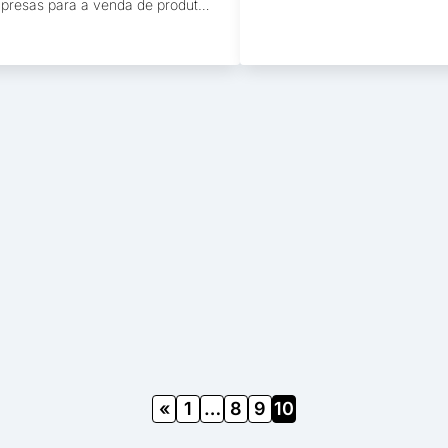
presas para a venda de produtos
vantagens do programa de
ou serviços, permitindo o pedido e
cashback? Casos de Suces
ocessamento online entre
Integração da plataforma de
ejistas, distribuidores, fabricantes
cashback com outros siste
atacadistas. Por que implantar
que é cashback? O cashbac
a plataforma B2B? Qual a
forma de devolver parte do d
ferença entre um e-commerce
gasto em compras e pode se
C e B2B? Quais as vantagens de
oferecido por […]
 e-commerce B2B? Facilidades
 […]
«
1
…
8
9
10