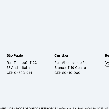
São Paulo
Curitiba
Re
Rua Tabapuã, 1123
Rua Visconde do Rio
5º Andar Itaim
Branco, 1110 Centro
CEP 04533-014
CEP 80410-000
IGHT 2025 - TODOS OS DIREITOS RESERVADOS | Agência em São Paulo e Curitiba | CNPJ 07