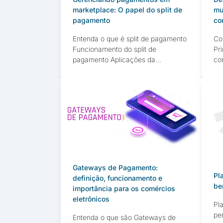
marketplace: O papel do split de
mu
pagamento
co
Entenda o que é split de pagamento
Co
Funcionamento do split de
Pri
pagamento Aplicações da
co
tecnologia Como o split de
ma
pagamento pode melhorar a
di
eficiência financeira da sua empresa
co
Evitando problemas de contabilidade
co
com split de pagamento
ma
Regulamentações e conformidades
pr
necessárias para implementação
In
Split de pagamento e as tendências
um
futuras Se você é um empreendedor
qu
ou […]
[…
Gateways de Pagamento:
Pl
definição, funcionamento e
be
importância para os comércios
eletrônicos
Pl
pe
Entenda o que são Gateways de