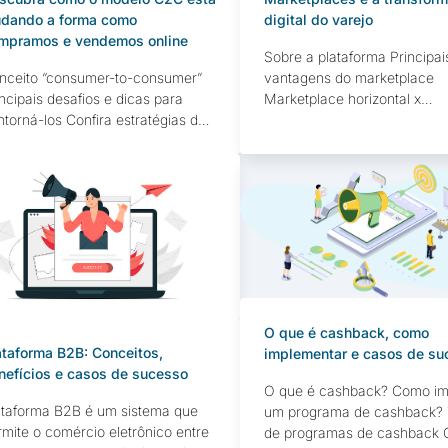
dando a forma como
digital do varejo
mpramos e vendemos online
Sobre a plataforma Principai
nceito “consumer-to-consumer”
vantagens do marketplace
ncipais desafios e dicas para
Marketplace horizontal x
ntorná-los Confira estratégias de
Marketplace vertical Entend
rketing C2C Principais
é marketplace de serviços
ferenciais do comércio C2C O
Marketplaces de serviços q
mércio eletrônico, ou e-
destacam Você sabia que os
mmerce, é uma forma cada vez
marketplaces são um dos m
is popular de comprar e vender
de negócios em comércio el
odutos e serviços através da
mais utilizados do mundo? 
ternet. Mas, você sabia que existe
últimos anos, eles se torna
 tipo específico de e-commerce
alternativa popular para
e vem ganhando destaque nos
empreendedores que […]
]
O que é cashback, como
ataforma B2B: Conceitos,
implementar e casos de su
nefícios e casos de sucesso
O que é cashback? Como im
ataforma B2B é um sistema que
um programa de cashback? 
rmite o comércio eletrônico entre
de programas de cashback 