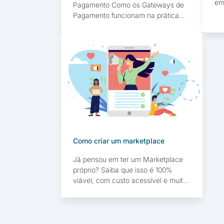
em
Pagamento Como os Gateways de
e/
Pagamento funcionam na prática
pr
Benefícios proporcionados pelos
var
Gateways de Pagamento Quais
e 
aspectos devem ser considerados
um
na hora de escolher um gateway de
di
pagamento Você já ouviu falar sobre
B2
gateway de pagamento? Talvez
um
você não esteja lembrando o que
de
significa o termo, mas certamente
este […]
Como criar um marketplace
Já pensou em ter um Marketplace
próprio? Saiba que isso é 100%
viável, com custo acessível e muita
tecnologia inovadora em soluções
que permitem você colocar no ar
sua plataforma em apenas 30 dias.
Incluindo métodos de pagamento