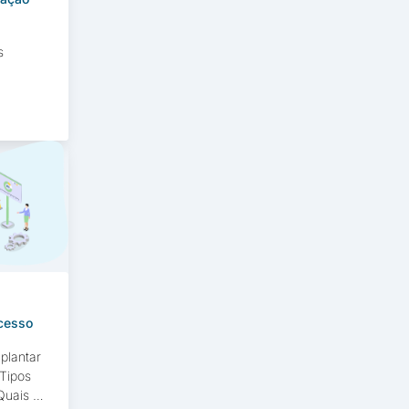
s
a o que
ue se
odelos
etrônico
Nos
ram uma
cesso
plantar
Tipos
Quais as