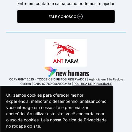
Entre em contato e saiba como podemos te ajudar
FALE CONOSCO
COPYRIGHT 2025 - TODOS OS DIREITOS RESERVADOS | Agência em São Paulo e
Curitiba | CNPJ 07.769.006/0002-58 |
POLÍTICA DE PRIVACIDADE
Utilizamos cookies para oferecer melhor
Utilizamos cookies para oferecer melhor
Utilizamos cookies para oferecer melhor
experiência, melhorar o desempenho, analisar como
experiência, melhorar o desempenho, analisar como
experiência, melhorar o desempenho, analisar como
você interage em nosso site e personalizar
você interage em nosso site e personalizar
você interage em nosso site e personalizar
conteúdo. Ao utilizar este site, você concorda com
conteúdo. Ao utilizar este site, você concorda com
conteúdo. Ao utilizar este site, você concorda com
o uso de cookies. Leia nossa Política de Privacidade
o uso de cookies. Leia nossa Política de Privacidade
o uso de cookies. Leia nossa Política de Privacidade
Portuguese Portugal
no rodapé do site.
no rodapé do site.
no rodapé do site.