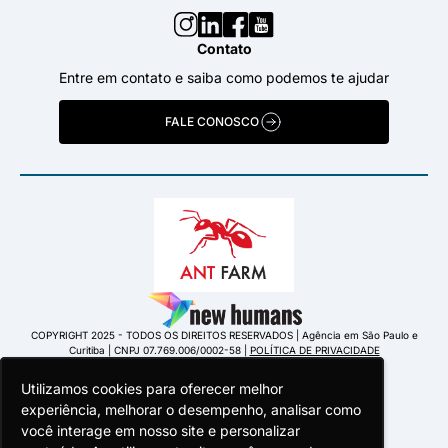
Contato
Entre em contato e saiba como podemos te ajudar
FALE CONOSCO
COPYRIGHT 2025 - TODOS OS DIREITOS RESERVADOS | Agência em São Paulo e
Curitiba | CNPJ 07.769.006/0002-58 |
POLÍTICA DE PRIVACIDADE
Utilizamos cookies para oferecer melhor
Utilizamos cookies para oferecer melhor
Utilizamos cookies para oferecer melhor
experiência, melhorar o desempenho, analisar como
experiência, melhorar o desempenho, analisar como
experiência, melhorar o desempenho, analisar como
você interage em nosso site e personalizar
você interage em nosso site e personalizar
você interage em nosso site e personalizar