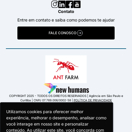
Contato
Entre em contato e saiba como podemos te ajudar
FALE CONOSCO
COPYRIGHT 2025 - TODOS OS DIREITOS RESERVADOS | Agência em São Paulo e
Curitiba | CNPJ 07.769.006/0002-58 |
POLÍTICA DE PRIVACIDADE
Utilizamos cookies para oferecer melhor
Utilizamos cookies para oferecer melhor
Utilizamos cookies para oferecer melhor
experiência, melhorar o desempenho, analisar como
experiência, melhorar o desempenho, analisar como
experiência, melhorar o desempenho, analisar como
você interage em nosso site e personalizar
você interage em nosso site e personalizar
você interage em nosso site e personalizar
conteúdo. Ao utilizar este site, você concorda com
conteúdo. Ao utilizar este site, você concorda com
conteúdo. Ao utilizar este site, você concorda com