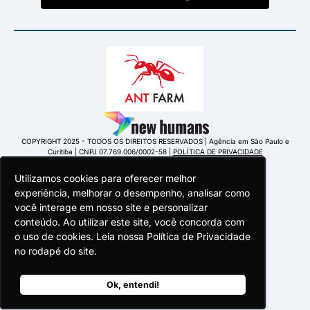
COPYRIGHT 2025 - TODOS OS DIREITOS RESERVADOS | Agência em São Paulo e
Curitiba | CNPJ 07.769.006/0002-58 |
POLÍTICA DE PRIVACIDADE
Utilizamos cookies para oferecer melhor
Utilizamos cookies para oferecer melhor
Utilizamos cookies para oferecer melhor
experiência, melhorar o desempenho, analisar como
experiência, melhorar o desempenho, analisar como
experiência, melhorar o desempenho, analisar como
você interage em nosso site e personalizar
você interage em nosso site e personalizar
você interage em nosso site e personalizar
conteúdo. Ao utilizar este site, você concorda com
conteúdo. Ao utilizar este site, você concorda com
conteúdo. Ao utilizar este site, você concorda com
o uso de cookies. Leia nossa Política de Privacidade
o uso de cookies. Leia nossa Política de Privacidade
o uso de cookies. Leia nossa Política de Privacidade
Portuguese Portugal
no rodapé do site.
no rodapé do site.
no rodapé do site.
Ok, entendi!
Ok, entendi!
Ok, entendi!