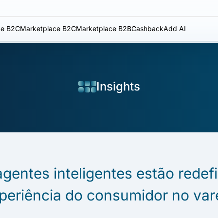
e B2C
Marketplace B2C
Marketplace B2B
Cashback
Add AI
Insights
entes inteligentes estão redef
periência do consumidor no var