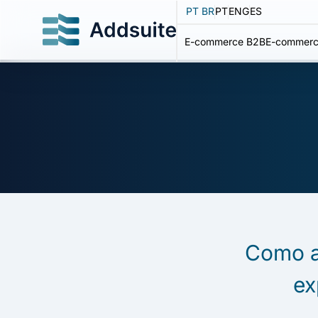
PT BR
PT
ENG
ES
E-commerce B2B
E-commerc
Como ag
ex