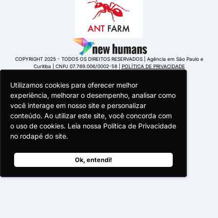
COPYRIGHT 2025 - TODOS OS DIREITOS RESERVADOS | Agência em São Paulo e
Curitiba | CNPJ 07.769.006/0002-58 |
POLÍTICA DE PRIVACIDADE
Utilizamos cookies para oferecer melhor
Utilizamos cookies para oferecer melhor
Utilizamos cookies para oferecer melhor
experiência, melhorar o desempenho, analisar como
experiência, melhorar o desempenho, analisar como
experiência, melhorar o desempenho, analisar como
você interage em nosso site e personalizar
você interage em nosso site e personalizar
você interage em nosso site e personalizar
conteúdo. Ao utilizar este site, você concorda com
conteúdo. Ao utilizar este site, você concorda com
conteúdo. Ao utilizar este site, você concorda com
o uso de cookies. Leia nossa Política de Privacidade
o uso de cookies. Leia nossa Política de Privacidade
o uso de cookies. Leia nossa Política de Privacidade
Portuguese Portugal
no rodapé do site.
no rodapé do site.
no rodapé do site.
Ok, entendi!
Ok, entendi!
Ok, entendi!