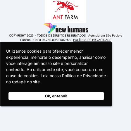
COPYRIGHT 2025 - TODOS OS DIREITOS RESERVADOS | Agência em São Paulo e
Curitiba | CNPJ 07.769.006/0002-58 |
POLÍTICA DE PRIVACIDADE
Utilizamos cookies para oferecer melhor
Utilizamos cookies para oferecer melhor
Utilizamos cookies para oferecer melhor
experiência, melhorar o desempenho, analisar como
experiência, melhorar o desempenho, analisar como
experiência, melhorar o desempenho, analisar como
você interage em nosso site e personalizar
você interage em nosso site e personalizar
você interage em nosso site e personalizar
conteúdo. Ao utilizar este site, você concorda com
conteúdo. Ao utilizar este site, você concorda com
conteúdo. Ao utilizar este site, você concorda com
o uso de cookies. Leia nossa Política de Privacidade
o uso de cookies. Leia nossa Política de Privacidade
o uso de cookies. Leia nossa Política de Privacidade
Portuguese Portugal
no rodapé do site.
no rodapé do site.
no rodapé do site.
Ok, entendi!
Ok, entendi!
Ok, entendi!