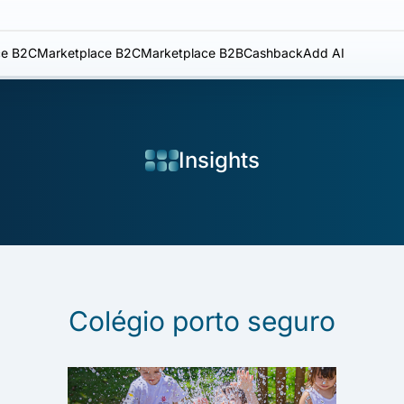
e B2C
Marketplace B2C
Marketplace B2B
Cashback
Add AI
Insights
Colégio porto seguro