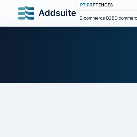
PT BR
PT
ENG
ES
E-commerce B2B
E-commerc