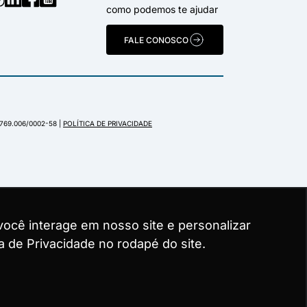
como podemos te ajudar
FALE CONOSCO
.769.006/0002-58 |
POLÍTICA DE PRIVACIDADE
ocê interage em nosso site e personalizar
ocê interage em nosso site e personalizar
ocê interage em nosso site e personalizar
a de Privacidade no rodapé do site.
a de Privacidade no rodapé do site.
a de Privacidade no rodapé do site.