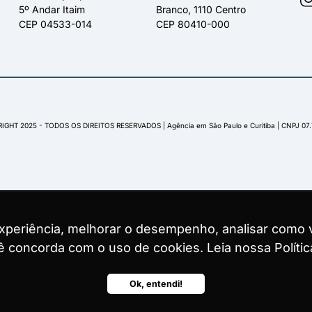
5º Andar Itaim
Branco, 1110 Centro
CEP 04533-014
CEP 80410-000
IGHT 2025 - TODOS OS DIREITOS RESERVADOS | Agência em São Paulo e Curitiba | CNPJ 07
experiência, melhorar o desempenho, analisar como v
experiência, melhorar o desempenho, analisar como v
experiência, melhorar o desempenho, analisar como v
ocê concorda com o uso de cookies. Leia nossa Polític
ocê concorda com o uso de cookies. Leia nossa Polític
ocê concorda com o uso de cookies. Leia nossa Polític
Ok, entendi!
Ok, entendi!
Ok, entendi!