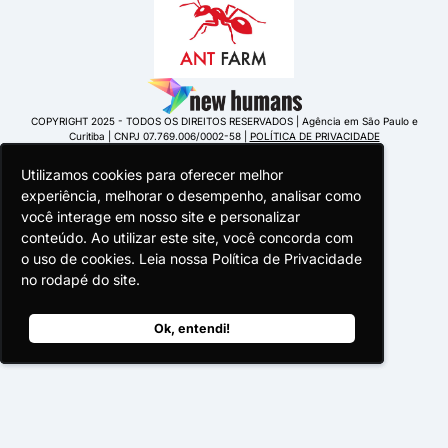
COPYRIGHT 2025 - TODOS OS DIREITOS RESERVADOS | Agência em São Paulo e
Curitiba | CNPJ 07.769.006/0002-58 |
POLÍTICA DE PRIVACIDADE
Utilizamos cookies para oferecer melhor
Utilizamos cookies para oferecer melhor
Utilizamos cookies para oferecer melhor
experiência, melhorar o desempenho, analisar como
experiência, melhorar o desempenho, analisar como
experiência, melhorar o desempenho, analisar como
você interage em nosso site e personalizar
você interage em nosso site e personalizar
você interage em nosso site e personalizar
conteúdo. Ao utilizar este site, você concorda com
conteúdo. Ao utilizar este site, você concorda com
conteúdo. Ao utilizar este site, você concorda com
o uso de cookies. Leia nossa Política de Privacidade
o uso de cookies. Leia nossa Política de Privacidade
o uso de cookies. Leia nossa Política de Privacidade
Portuguese Portugal
no rodapé do site.
no rodapé do site.
no rodapé do site.
Ok, entendi!
Ok, entendi!
Ok, entendi!