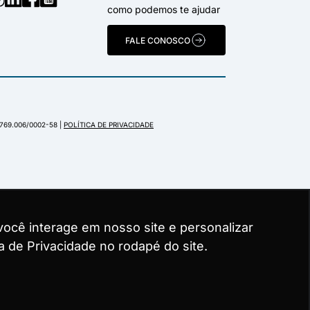
como podemos te ajudar
FALE CONOSCO
.769.006/0002-58 |
POLÍTICA DE PRIVACIDADE
ocê interage em nosso site e personalizar
ocê interage em nosso site e personalizar
ocê interage em nosso site e personalizar
a de Privacidade no rodapé do site.
a de Privacidade no rodapé do site.
a de Privacidade no rodapé do site.