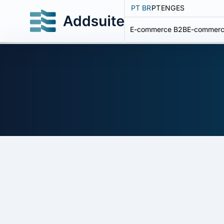
PT BR
PT
ENG
ES
E-commerce B2B
E-commerc