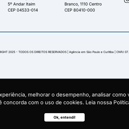
5º Andar Itaim
Branco, 1110 Centro
CEP 04533-014
CEP 80410-000
IGHT 2025 - TODOS OS DIREITOS RESERVADOS | Agência em São Paulo e Curitiba | CNPJ 07
experiência, melhorar o desempenho, analisar como v
experiência, melhorar o desempenho, analisar como v
experiência, melhorar o desempenho, analisar como v
ocê concorda com o uso de cookies. Leia nossa Polític
ocê concorda com o uso de cookies. Leia nossa Polític
ocê concorda com o uso de cookies. Leia nossa Polític
Ok, entendi!
Ok, entendi!
Ok, entendi!