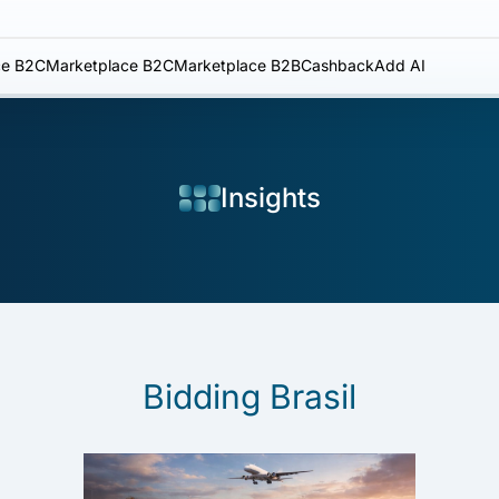
e B2C
Marketplace B2C
Marketplace B2B
Cashback
Add AI
Insights
Bidding Brasil