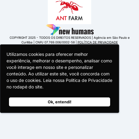
COPYRIGHT 2025 - TODOS OS DIREITOS RESERVADOS | Agência em São Paulo e
Curitiba | CNPJ 07.769.006/0002-58 |
POLÍTICA DE PRIVACIDADE
Utilizamos cookies para oferecer melhor
Utilizamos cookies para oferecer melhor
Utilizamos cookies para oferecer melhor
experiência, melhorar o desempenho, analisar como
experiência, melhorar o desempenho, analisar como
experiência, melhorar o desempenho, analisar como
você interage em nosso site e personalizar
você interage em nosso site e personalizar
você interage em nosso site e personalizar
conteúdo. Ao utilizar este site, você concorda com
conteúdo. Ao utilizar este site, você concorda com
conteúdo. Ao utilizar este site, você concorda com
o uso de cookies. Leia nossa Política de Privacidade
o uso de cookies. Leia nossa Política de Privacidade
o uso de cookies. Leia nossa Política de Privacidade
Portuguese Portugal
no rodapé do site.
no rodapé do site.
no rodapé do site.
Ok, entendi!
Ok, entendi!
Ok, entendi!