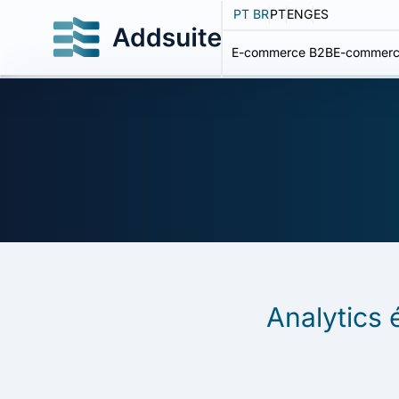
PT BR
PT
ENG
ES
E-commerce B2B
E-commerc
Analytics 