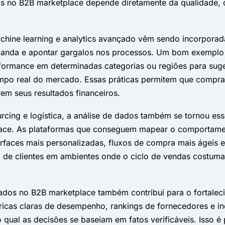
s no B2B marketplace depende diretamente da qualidade, 
machine learning e analytics avançado vêm sendo incorporad
nda e apontar gargalos nos processos. Um bom exemplo e
ormance em determinadas categorias ou regiões para suge
mpo real do mercado. Essas práticas permitem que compra
em seus resultados financeiros.
rcing e logística, a análise de dados também se tornou es
lace. As plataformas que conseguem mapear o comportamen
erfaces mais personalizadas, fluxos de compra mais ágeis 
o de clientes em ambientes onde o ciclo de vendas costum
dados no B2B marketplace também contribui para o fortalec
tricas claras de desempenho, rankings de fornecedores e i
o qual as decisões se baseiam em fatos verificáveis. Isso é