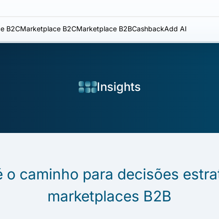
e B2C
Marketplace B2C
Marketplace B2B
Cashback
Add AI
Insights
é o caminho para decisões estr
marketplaces B2B