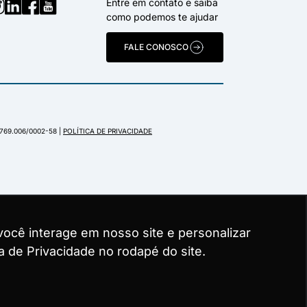
Entre em contato e saiba
como podemos te ajudar
FALE CONOSCO
.769.006/0002-58 |
POLÍTICA DE PRIVACIDADE
ocê interage em nosso site e personalizar
ocê interage em nosso site e personalizar
ocê interage em nosso site e personalizar
a de Privacidade no rodapé do site.
a de Privacidade no rodapé do site.
a de Privacidade no rodapé do site.