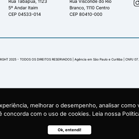
Rua Tabapuã, 1123
Rua Visconde do Rio
5º Andar Itaim
Branco, 1110 Centro
CEP 04533-014
CEP 80410-000
IGHT 2025 - TODOS OS DIREITOS RESERVADOS | Agência em São Paulo e Curitiba | CNPJ 07
experiência, melhorar o desempenho, analisar como v
experiência, melhorar o desempenho, analisar como v
experiência, melhorar o desempenho, analisar como v
ocê concorda com o uso de cookies. Leia nossa Polític
ocê concorda com o uso de cookies. Leia nossa Polític
ocê concorda com o uso de cookies. Leia nossa Polític
Ok, entendi!
Ok, entendi!
Ok, entendi!